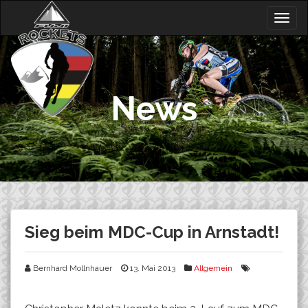
Skip
Togg
to
navig
content
News
Sieg beim MDC-Cup in Arnstadt!
Bernhard Mollnhauer
13. Mai 2013
Allgemein