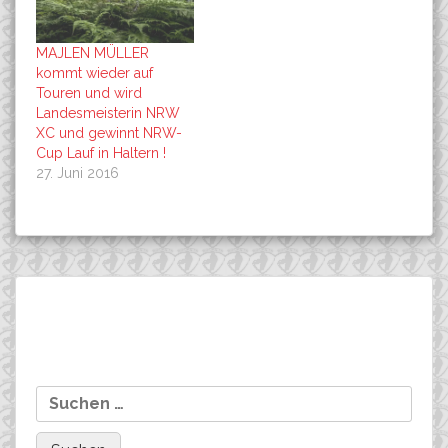
MAJLEN MÜLLER
kommt wieder auf
Touren und wird
Landesmeisterin NRW
XC und gewinnt NRW-
Cup Lauf in Haltern !
27. Juni 2016
Beitragsnavigation
CHRISTOPHER MALETZ ist
NINA WROBEL: 9th at
Suchen
Vizemeister im Zeitfahren
the BMC-Racing-Cup in
nach:
und Dritter bei den
Solothurn, CH!
Strassenmeisterschaften
von Sachsen-Anhalt!