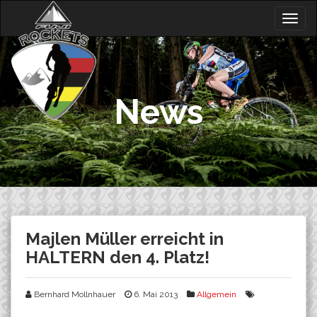
Skip
Togg
to
navig
content
News
Majlen Müller erreicht in
HALTERN den 4. Platz!
Bernhard Mollnhauer
6. Mai 2013
Allgemein