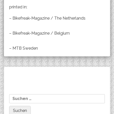
printed in:
– Bikefreak-Magazine / The Netherlands
– Bikefreak-Magazine / Belgium
– MTB Sweden
Beitragsnavigation
4th place int. Bundesliga
OLOF JONSSONs new
Suchen
Münsingen XCE: MARCO
FUJI SLM 1.1 29er with
nach:
SCHÄTZING
SRSUNTOURs Full-
Carbon-AXON RC…