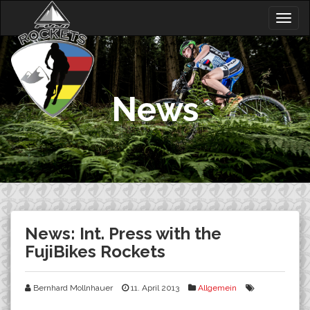
Skip
Togg
to
navig
content
News
News: Int. Press with the
FujiBikes Rockets
Bernhard Mollnhauer
11. April 2013
Allgemein