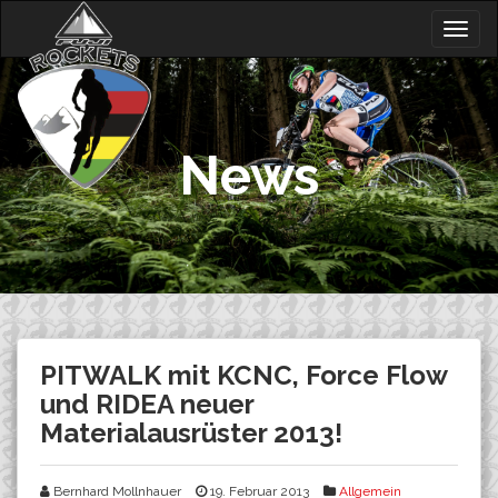
Skip
Togg
to
navig
content
News
PITWALK mit KCNC, Force Flow
und RIDEA neuer
Materialausrüster 2013!
Bernhard Mollnhauer
19. Februar 2013
Allgemein