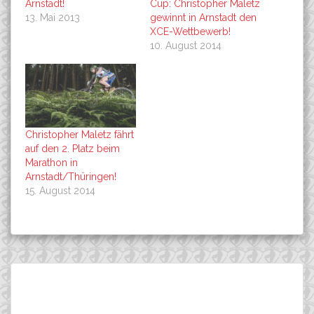
Arnstadt!
Cup: Christopher Maletz
13. Mai 2013
gewinnt in Arnstadt den
XCE-Wettbewerb!
10. August 2014
Christopher Maletz fährt
auf den 2. Platz beim
Marathon in
Arnstadt/Thüringen!
15. August 2014
Beitragsnavigation
SWEDISH CHAMPION XCO
For the Rockets:
Suchen
U23-Men: OLOF JONSSON!
Championships in
nach:
Sweden and