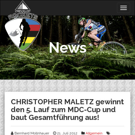
Skip
Togg
to
navig
content
News
CHRISTOPHER MALETZ gewinnt
den 5. Lauf zum MDC-Cup und
baut Gesamtführung aus!
Bernhard Mollnhauer
21. Juli 2012
Allgemein