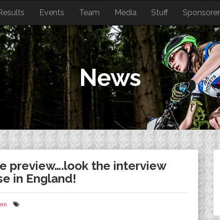
Results
Events
Team
Media
Stuff
Sponsore
News
e preview….look the interview
e in England!
ein