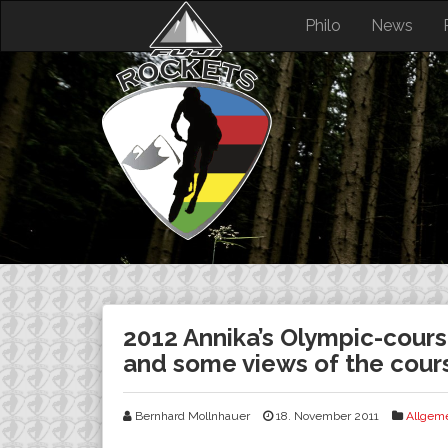
Skip
Philo
News
to
content
2012 Annika’s Olympic-cours
and some views of the cours
Bernhard Mollnhauer
18. November 2011
Allgem