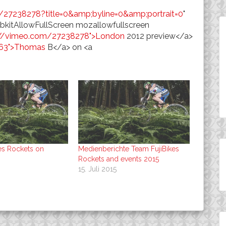
o/27238278?title=0&amp;byline=0&amp;portrait=0
"
ebkitAllowFullScreen mozallowfullscreen
://vimeo.com/27238278">London
2012 preview</a>
063">Thomas
B</a> on <a
es Rockets on
Medienberichte Team FujiBikes
Rockets and events 2015
15. Juli 2015