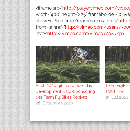
<iframe src="
http://player.vimeo.com/vide
width="400" height="225" frameborder="0" w
allowFullScreen></iframe><p><a href="
http
from <a href="
http://vimeo.com/user5730
href="
http://vimeo.com">Vimeo</a>.</p
>
Auch 2020 gibt es wieder das
Team FujiBik
Development u Co-Sponsoring
TWITTER
des Team FujiBikes Rockets !
19. Juli 2015
26. Dezember 2019