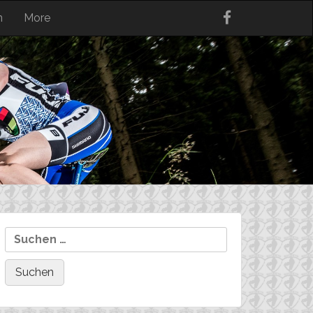
n
More
Suchen
nach: