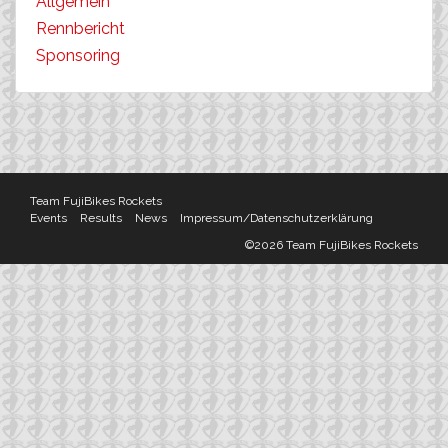
Allgemein
Rennbericht
Sponsoring
Team FujiBikes Rockets
Events
Results
News
Impressum/Datenschutzerklärung
©2026 Team FujiBikes Rockets