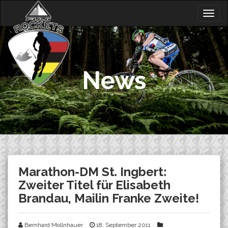
Skip
Togg
to
navig
content
News
Marathon-DM St. Ingbert:
Zweiter Titel für Elisabeth
Brandau, Mailin Franke Zweite!
Bernhard Mollnhauer
18. September 2011