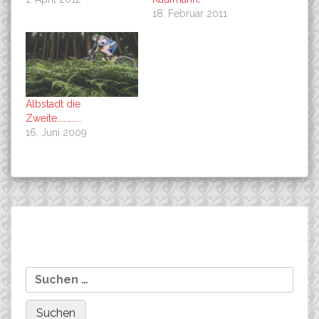
18. Februar 2011
Albstadt die
Zweite…………..
16. Juni 2009
Beitragsnavigation
Finale und Gesamtwertung
Annika Langvad ist
Suchen
Worldcup XCO 2011 in Val di
wieder Daenische
nach:
Sole
Meisterin XC!