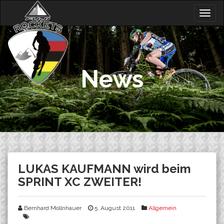
Skip
Togg
to
navig
content
News
LUKAS KAUFMANN wird beim
SPRINT XC ZWEITER!
Bernhard Mollnhauer
5. August 2011
Allgemein