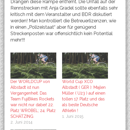
Drängen diese Rampe entfernt. Die Unfall auf der
Rennstrecken mit Anja Gradel sollte ebenfalls sehr
kritisch mit dem Veranstalter und BDR diskutiert
werden! Man kontrolliert die Betreuerlizenzen, wie
in einen „Polizeistaat“ aber für genügend
Streckenposten war offensichtlich kein Potential
mehr!!!
Der WORLDCUP von
World Cup XCO
Albstadt ist nun
Albstadt ( GER ): Majlen
Vergangenheit. Das
Müller ( U23 ) auf einen
Team FujiBikes Rockets
tollen 17. Platz und das
war nicht nur dabei! 22.
als beste Deutsche
Platz WROBEL; 24. Platz
Athletin !
SCHÄTZING
1. Juni 2015
2. Juni 2014