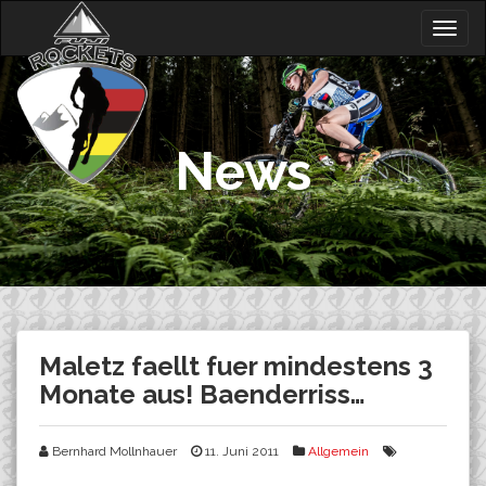
Skip
Togg
to
navig
content
News
Maletz faellt fuer mindestens 3
Monate aus! Baenderriss…
Bernhard Mollnhauer
11. Juni 2011
Allgemein