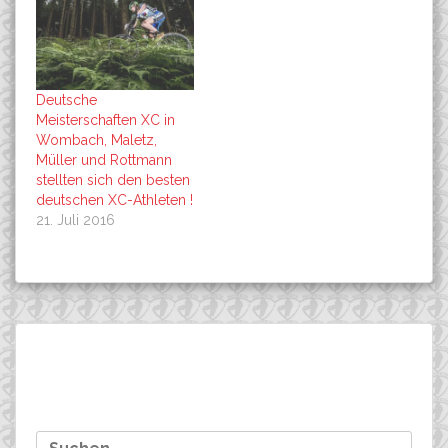
Deutsche
Meisterschaften XC in
Wombach, Maletz,
Müller und Rottmann
stellten sich den besten
deutschen XC-Athleten !
21. Juli 2016
Beitragsnavigation
Die Easton Rockets bereiten
Denmark-MTB-LIGA,
Suchen
sich auf die Marathon-WM
Varde ( UCI C1 ). Annika
nach:
und die Amerika-Worldcups
Langvad gewinnt
vor!
souveraen!