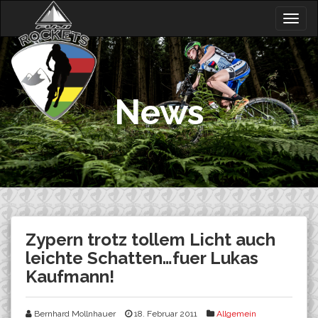
Skip
Togg
to
navig
content
News
Zypern trotz tollem Licht auch
leichte Schatten…fuer Lukas
Kaufmann!
Bernhard Mollnhauer
18. Februar 2011
Allgemein