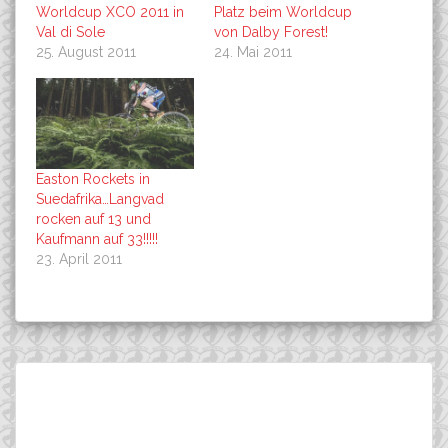
Worldcup XCO 2011 in
Platz beim Worldcup
Val di Sole
von Dalby Forest!
25. August 2011
24. Mai 2011
Easton Rockets in
Suedafrika…Langvad
rocken auf 13 und
Kaufmann auf 33!!!!!
23. April 2011
Beitragsnavigation
Starker Auftakt der Easton
Vier mal Vier: Cross-
Suchen
Rockets beim
Country und Sprint bei int.
nach:
Auftaktrennen des
MTB-Bundesliga
Sunshine-Cups in Voroklini!