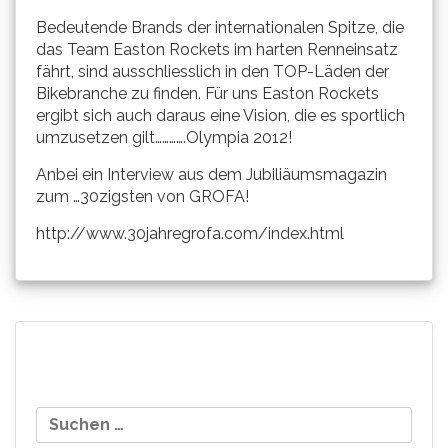
Bedeutende Brands der internationalen Spitze, die
das Team Easton Rockets im harten Renneinsatz
fährt, sind ausschliesslich in den TOP-Läden der
Bikebranche zu finden. Für uns Easton Rockets
ergibt sich auch daraus eine Vision, die es sportlich
umzusetzen gilt………….Olympia 2012!
Anbei ein Interview aus dem Jubiliäumsmagazin
zum …30zigsten von GROFA!
http://www.30jahregrofa.com/index.html
Beitragsnavigation
Tatjana Dold siegt in der
Sieg beim Comeback!
Suchen
Schweiz!
Andi Weinhold nach
nach:
Sprunggelenksbruch…….