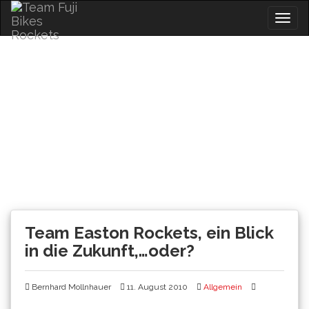
Skip
Togg
to
navig
content
News
Team Easton Rockets, ein Blick
in die Zukunft,…oder?
Bernhard Mollnhauer
11. August 2010
Allgemein