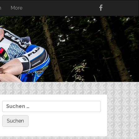
n
More
Suchen
nach: