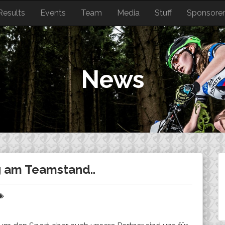
Results
Events
Team
Media
Stuff
Sponsore
News
g am Teamstand..