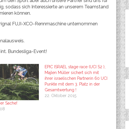
um den Sport aber auch unsere Partner sind uns für
g, sodass sich Interessierte an unserem Teamstand
rmieren können.
er orignal FUJI-XCO-Rennmaschine unternommen
nalausweis.
int. Bundesliga-Event!
EPIC ISRAEL stage race (UCI S2 ),
Majlen Müller sichert sich mit
ihrer israelischen Partnerin 60 UCI
Punkte mit dem 3. Platz in der
Gesamtwertung !
22. Oktober 2015
ner Sache!
008