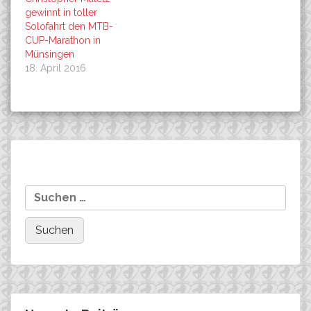
gewinnt in toller
Solofahrt den MTB-
CUP-Marathon in
Münsingen
18. April 2016
Beitragsnavigation
Team Easton Rockets zum
Schnell notiert…..
Suchen
Bundesligaauftakt in
nach:
Münsingen