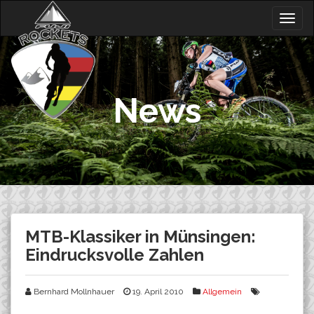
Skip
Togg
to
navig
content
News
MTB-Klassiker in Münsingen:
Eindrucksvolle Zahlen
Bernhard Mollnhauer
19. April 2010
Allgemein