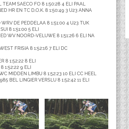
L TEAM SAECO FO 8 1:50:28 4 ELI PAAL
D HR EN TC D.O.K. 8 1:50:49 3 U23 ANNA
D WRV DE PEDDELAA 8 1:51:00 4 U23 TUK
I 8 1:51:00 5 ELI
NED WV NOORD-VELUWE 8 1:51:26 6 ELI NA
EST FRISIA 8 1:52:16 7 ELI DC
 8 1:52:22 8 ELI
 1:52:22 9 ELI
WC MIDDEN LIMBU 8 1:52:23 10 ELI CC HEEL
85 BEL LINGIER VERSLU 8 1:52:42 11 ELI