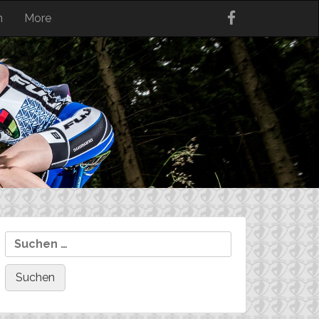
n
More
Suchen
nach: