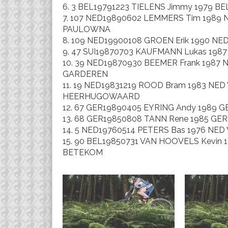
6. 3 BEL19791223 TIELENS Jimmy 1979 BE
7. 107 NED19890602 LEMMERS Tim 1989 NE
PAULOWNA
8. 109 NED19900108 GROEN Erik 1990 NE
9. 47 SUI19870703 KAUFMANN Lukas 1987 SU
10. 39 NED19870930 BEEMER Frank 1987 
GARDEREN
11. 19 NED19831219 ROOD Bram 1983 NED W
HEERHUGOWAARD
12. 67 GER19890405 EYRING Andy 1989 GER
13. 68 GER19850808 TANN Rene 1985 GER 8
14. 5 NED19760514 PETERS Bas 1976 NED 
15. 90 BEL19850731 VAN HOOVELS Kevin 19
BETEKOM