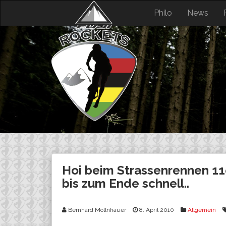
Skip
Philo
News
to
content
Hoi beim Strassenrennen 11e
bis zum Ende schnell..
Bernhard Mollnhauer
8. April 2010
Allgemein