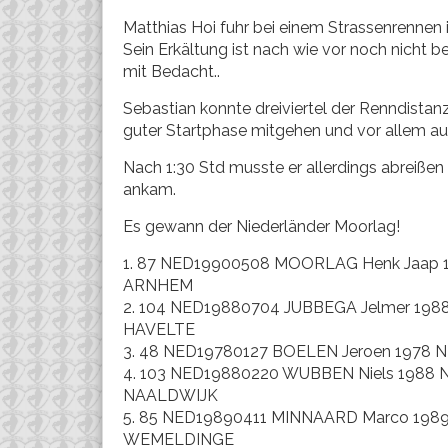
Matthias Hoi fuhr bei einem Strassenrennen 
Sein Erkältung ist nach wie vor noch nicht 
mit Bedacht..
Sebastian konnte dreiviertel der Renndista
guter Startphase mitgehen und vor allem au
Nach 1:30 Std musste er allerdings abreißen 
ankam.
Es gewann der Niederländer Moorlag!
1. 87 NED19900508 MOORLAG Henk Jaap 1
ARNHEM
2. 104 NED19880704 JUBBEGA Jelmer 198
HAVELTE
3. 48 NED19780127 BOELEN Jeroen 1978 
4. 103 NED19880220 WUBBEN Niels 1988 
NAALDWIJK
5. 85 NED19890411 MINNAARD Marco 1989
WEMELDINGE