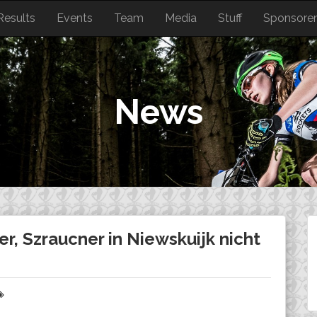
Results
Events
Team
Media
Stuff
Sponsore
News
r, Szraucner in Niewskuijk nicht