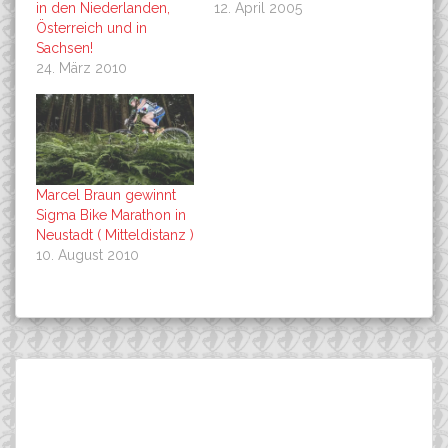
in den Niederlanden,
12. April 2005
Österreich und in
Sachsen!
24. März 2010
Marcel Braun gewinnt
Sigma Bike Marathon in
Neustadt ( Mitteldistanz )
10. August 2010
Beitragsnavigation
Matthias Hoi wird 14./U23
Die Easton Rockets
Suchen
bei den Kamptal-Klassik
starten in der Schweiz, in
nach:
(Aut)
den Niederlanden,
Österreich und in