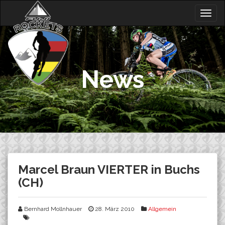
Skip
Togg
to
navig
content
News
Marcel Braun VIERTER in Buchs
(CH)
Bernhard Mollnhauer
28. März 2010
Allgemein