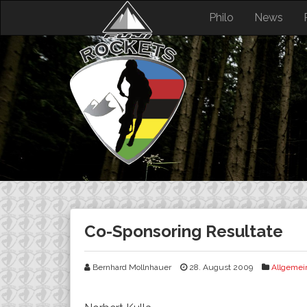
Skip
Philo
News
to
content
Co-Sponsoring Resultate
Bernhard Mollnhauer
28. August 2009
Allgemei