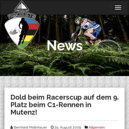
Skip
Togg
to
navig
content
News
Dold beim Racerscup auf dem 9.
Platz beim C1-Rennen in
Mutenz!
Bernhard Mollnhauer
25. August 2009
Allgemein