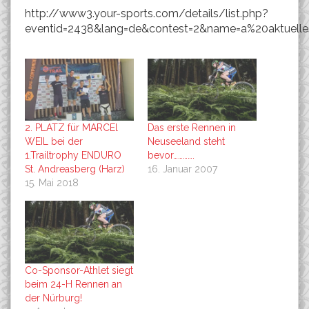
http://www3.your-sports.com/details/list.php?
eventid=2438&lang=de&contest=2&name=a%20aktuell
2. PLATZ für MARCEl
Das erste Rennen in
WEIL bei der
Neuseeland steht
1.Trailtrophy ENDURO
bevor………….
St. Andreasberg (Harz)
16. Januar 2007
15. Mai 2018
Co-Sponsor-Athlet siegt
beim 24-H Rennen an
der Nürburg!