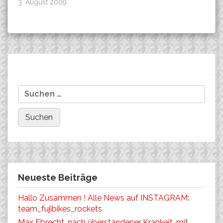
3. August 2009
Beitragsnavigation
Rennempfehlung für die
Hoi beim Alpe-Adria-Cup
Suchen
Langstreckler….
auf der Erfolgsspur!
nach:
Neueste Beiträge
Hallo Zusammen ! Alle News auf INSTAGRAM:
team_fujibikes_rockets
Max Ebrecht, nach überstandener Krankeit, mit