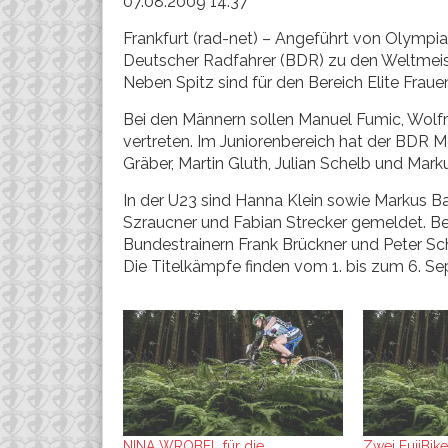
07.08.2009 14:37
Frankfurt (rad-net) – Angeführt von Olympia
Deutscher Radfahrer (BDR) zu den Weltmeis
Neben Spitz sind für den Bereich Elite Frau
Bei den Männern sollen Manuel Fumic, Wolf
vertreten. Im Juniorenbereich hat der BDR 
Gräber, Martin Gluth, Julian Schelb und M
In der U23 sind Hanna Klein sowie Markus Ba
Szraucner und Fabian Strecker gemeldet. Be
Bundestrainern Frank Brückner und Peter S
Die Titelkämpfe finden vom 1. bis zum 6. Se
NINA WROBEL für die
Zwei FujiBik