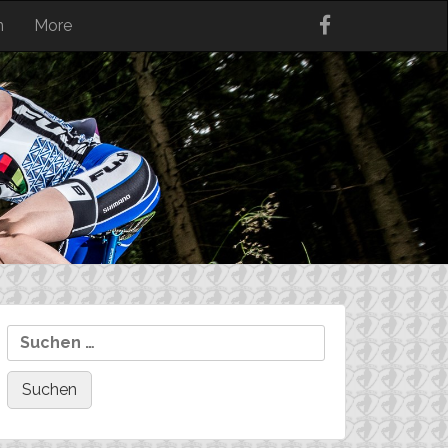
n
More
Suchen
nach: