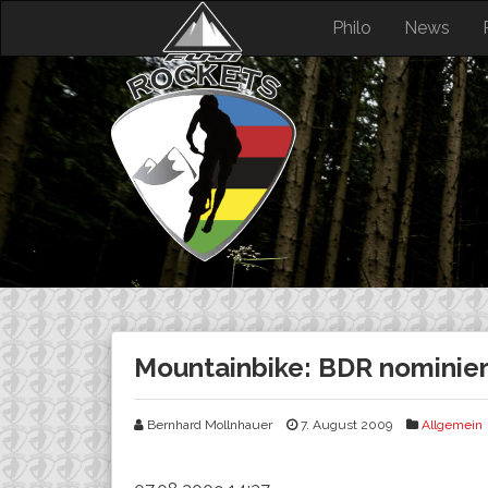
Skip
Philo
News
to
content
Mountainbike: BDR nominier
Bernhard Mollnhauer
7. August 2009
Allgemein