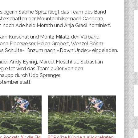
siegerin Sabine Spitz fliegt das Team des Bund
terschaften der Mountainbiker nach Canberra.
en noch Adelheid Morath und Anja Gradl nominiert.
ram Kurschat und Moritz Milatz den Verband
Mona Eiberweiser, Helen Grobert, Wenzel Böhm-
arkus Schulte-Lünzum nach «Down Under» eingeladen.
uer, Andy Eyring, Marcel Fleschhut, Sebastian
gleitet wird das Team außer von den
chaupp durch Udo Sprenger.
ptember statt.
es Rockets für die EM
BDR-Vize Kühnle zurückgetreten!