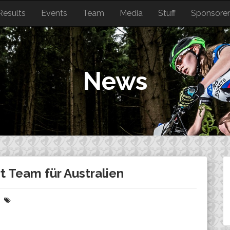
Results
Events
Team
Media
Stuff
Sponsore
News
t Team für Australien