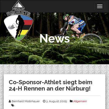
Skip
Togg
to
navig
content
News
Co-Sponsor-Athlet siegt beim
24-H Rennen an der Nürburg!
Bernhard Mollnhauer
3. August 2009
Allgemein