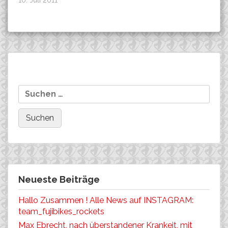
Beitragsnavigation
SRSUNTOUR Video WC-
Worldcup XC in Bromont
Suchen
Offenburg……….:-)
ab 17:15 Uhr live!!!
nach:
Neueste Beiträge
Hallo Zusammen ! Alle News auf INSTAGRAM:
team_fujibikes_rockets
Max Ebrecht, nach überstandener Krankeit, mit