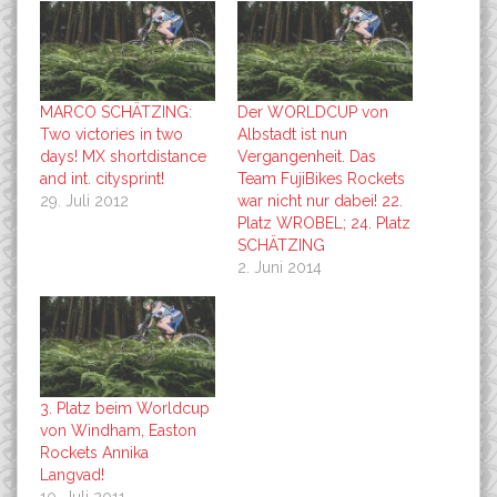
MARCO SCHÄTZING:
Der WORLDCUP von
Two victories in two
Albstadt ist nun
days! MX shortdistance
Vergangenheit. Das
and int. citysprint!
Team FujiBikes Rockets
29. Juli 2012
war nicht nur dabei! 22.
Platz WROBEL; 24. Platz
SCHÄTZING
2. Juni 2014
3. Platz beim Worldcup
von Windham, Easton
Rockets Annika
Langvad!
10. Juli 2011