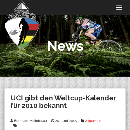
Skip
Togg
to
navig
content
News
UCI gibt den Weltcup-Kalender
für 2010 bekannt
Bernhard Mollnhauer
20. Juni 2009
Allgemein