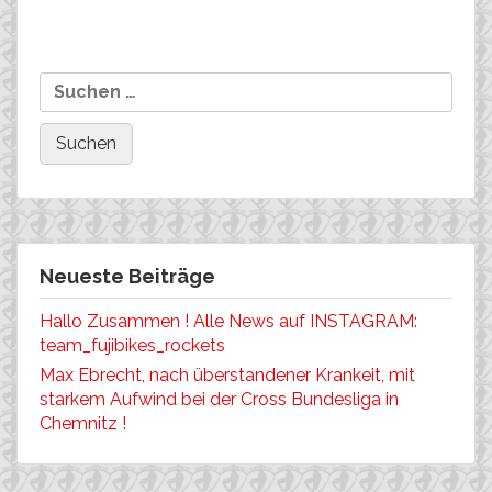
Drei Nominierungen für
Suchen
NRW-Cup und mehr….
die EM in den
nach:
Niederlanden!
Neueste Beiträge
Hallo Zusammen ! Alle News auf INSTAGRAM:
team_fujibikes_rockets
Max Ebrecht, nach überstandener Krankeit, mit
starkem Aufwind bei der Cross Bundesliga in
Chemnitz !