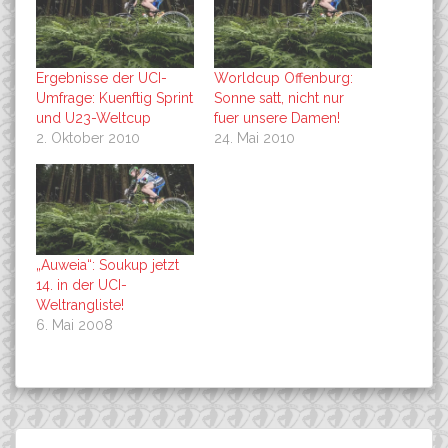
Ergebnisse der UCI-
Worldcup Offenburg:
Umfrage: Kuenftig Sprint
Sonne satt, nicht nur
und U23-Weltcup
fuer unsere Damen!
2. Oktober 2010
24. Mai 2010
„Auweia“: Soukup jetzt
14. in der UCI-
Weltrangliste!
6. Mai 2008
Beitragsnavigation
Bundeskadermassnahme,