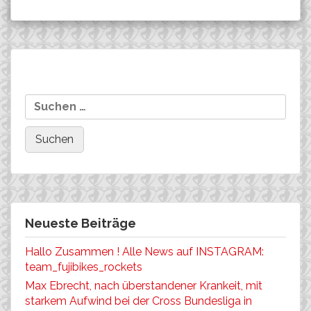
Beitragsnavigation
Nun sind sie da, die Fotos
BDR verstärkt den Anti-
Suchen
vom Bundesligaevent in
Doping-Kampf
nach:
Saalhausen.
Neueste Beiträge
Hallo Zusammen ! Alle News auf INSTAGRAM:
team_fujibikes_rockets
Max Ebrecht, nach überstandener Krankeit, mit
starkem Aufwind bei der Cross Bundesliga in