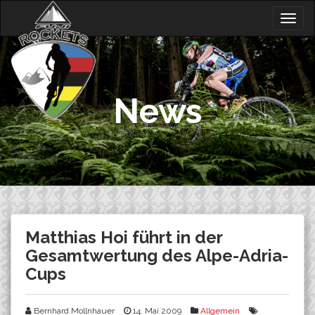
Skip
Togg
to
navig
content
News
Matthias Hoi führt in der
Gesamtwertung des Alpe-Adria-
Cups
Bernhard Mollnhauer
14. Mai 2009
Allgemein