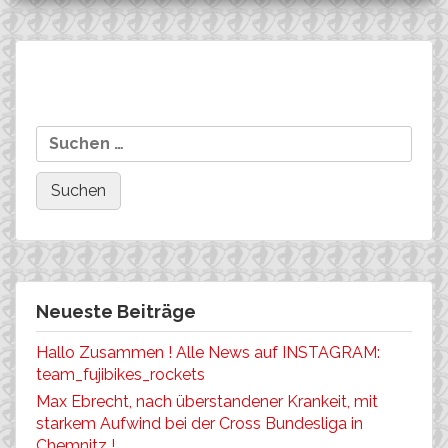
Beitragsnavigation
Die Int. Bundesliga in
Andi Weinhold mit gutem
Suchen
Münsingen ruft…..
Formtest beim
nach:
Sachsenring-Rennen!
Neueste Beiträge
Hallo Zusammen ! Alle News auf INSTAGRAM:
team_fujibikes_rockets
Max Ebrecht, nach überstandener Krankeit, mit
starkem Aufwind bei der Cross Bundesliga in
Chemnitz !