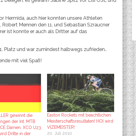
tz belegen, es gewann Sabine Spitz vor Lisi OSL und
or Hermida, auch hier konnten unsere Athleten
, Robert Mennen den 11. und Sebastian Szraucner
r ist konnte er auch als Dritter auf das
1. Platz und war zumindest halbwegs zufrieden..
ende mit viel Spaß!
Easton Rockets mit beachtlichen
ER gewinnt die
Meisterschaftsresultaten! HOI wird
ngen der Int. MTB
VIZEMEISTER!
XCE Damen, XCO U23
20. Juli 2010
rd Dritte in der