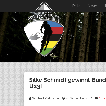
Skip
Philo
News
to
content
Silke Schmidt gewinnt Bu
U23!
Bernhard Mollnhauer
22. September 2008
Allg