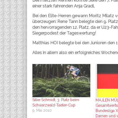
Beim letzten Rennen konnte Silke den 7. Pla
einer stark fahrenden Anja Gradl.
Bei den Elite-Herren gewann Moritz Milatz v
überzeugen: Rene Tann belegte den 9. Platz
den hervorragenden 12. Platz, da er U23-Fahre
Siegerpodest der Tageswertung!
Matthias HOI belegte bei den Junioren den 1
Alles in allem also ein erfolgreiches Wochen
Silke Schmidt, 3. Platz beim
MAJLEN MÜLL
Schwarzwald-Taeler-Cup
Gesamtwertu
9. Mai 2010
Bundesliga 
Damen und wi