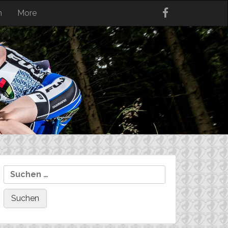
n
More
Suchen
nach: