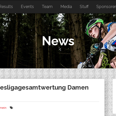
Results
Events
Team
Media
Stuff
Sponsore
News
ndesligagesamtwertung Damen
emein