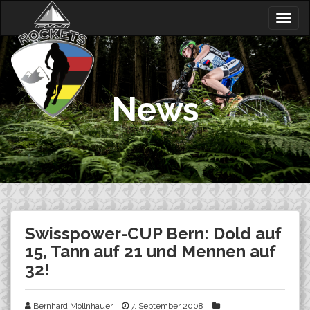
Skip
Togg
to
navig
content
News
Swisspower-CUP Bern: Dold auf
15, Tann auf 21 und Mennen auf
32!
Bernhard Mollnhauer
7. September 2008