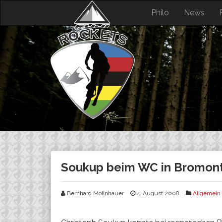
Skip
Philo
News
to
content
Soukup beim WC in Bromont
Bernhard Mollnhauer
4. August 2008
Allgemein