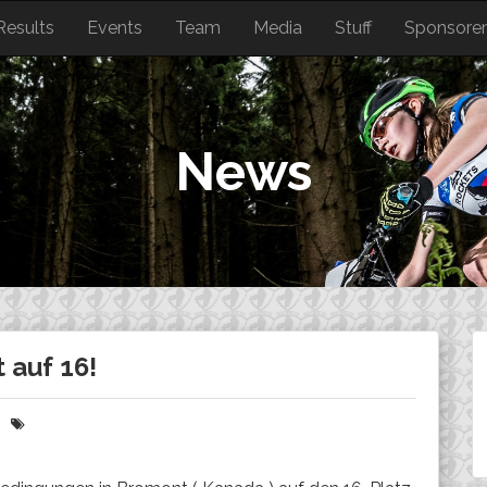
Results
Events
Team
Media
Stuff
Sponsore
News
 auf 16!