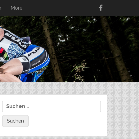
n
More
Suchen
nach: