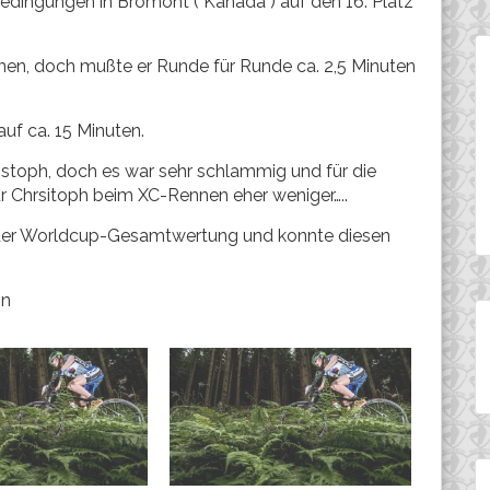
edingungen in Bromont ( Kanada ) auf den 16. Platz
nnen, doch mußte er Runde für Runde ca. 2,5 Minuten
uf ca. 15 Minuten.
istoph, doch es war sehr schlammig und für die
ür Chrsitoph beim XC-Rennen eher weniger…..
tz der Worldcup-Gesamtwertung und konnte diesen
on