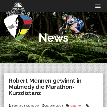
Skip
Togg
to
navig
content
News
Robert Mennen gewinnt in
Malmedy die Marathon-
Kurzdistanz
Bernhard Mollnhauer
24. Juni 2008
Allgemein