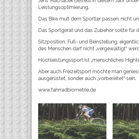
Jens Machacek betreut in diesem Jahr unser
Leistungsoptimierung.
Das Bike muß dem Sportler passen, nicht u
Das Sportgerät und das Zubehör sollte für de
Sitzposition, Fuß- und Beinstellung, eigent
des Menschen darf nicht „vergewaltigt“ wer
Hochleistungssport ist „menschliches Hightec
Aber auch Freizeitsport möchte man geniess
ausgerüstet, sonder auch „vorbereitet“ sein.
www.fahrradbiometrie.de