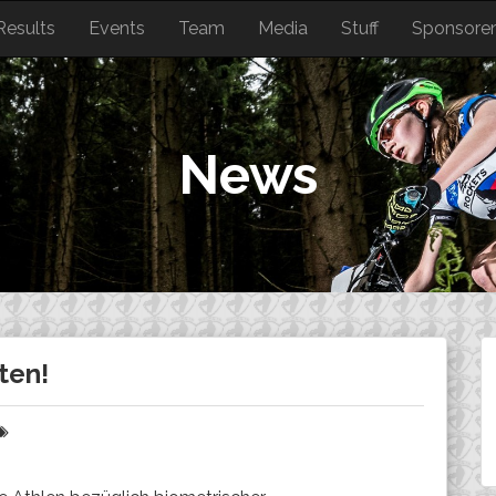
Results
Events
Team
Media
Stuff
Sponsore
News
ten!