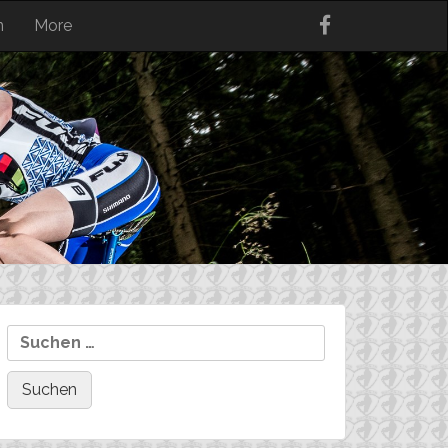
n
More
Suchen
nach: