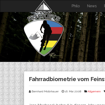
Skip
Philo
News
to
content
Fahrradbiometrie vom Feins
Bernhard Mollnhauer
16. Mai 2008
Allgemein