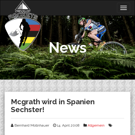
Skip
Togg
to
navig
content
News
Mcgrath wird in Spanien
Sechster!
Bernhard Mollnhauer
14. April 2008
Allgemein