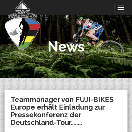
Skip
Togg
to
navig
content
News
Teammanager von FUJI-BIKES
Europe erhält Einladung zur
Pressekonferenz der
Deutschland-Tour……..