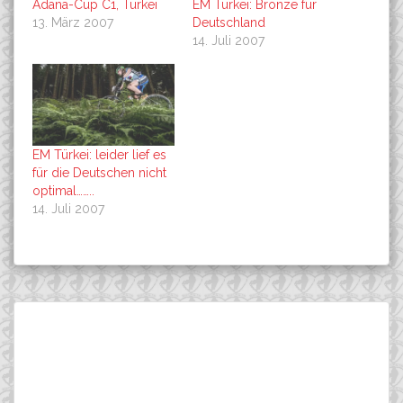
Adana-Cup C1, Türkei
EM Türkei: Bronze für
13. März 2007
Deutschland
14. Juli 2007
EM Türkei: leider lief es
für die Deutschen nicht
optimal……..
14. Juli 2007
Beitragsnavigation
Rene Tann wird in Gosek
Teammanager von FUJI-
Suchen
Vierter……
BIKES Europe erhält
nach:
Einladung zur
Pressekonferenz der
Deutschland-Tour……..