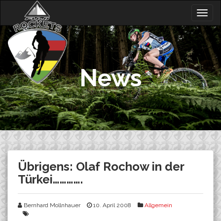
Skip
Togg
to
navig
content
News
Übrigens: Olaf Rochow in der
Türkei………….
Bernhard Mollnhauer
10. April 2008
Allgemein