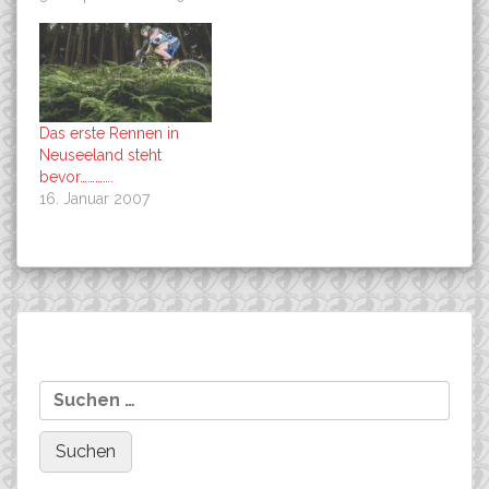
Das erste Rennen in
Neuseeland steht
bevor………….
16. Januar 2007
Beitragsnavigation
Co-Sponsoring 2008
Testzeit und beginnender
Suchen
Trainingsaufbau..
nach: