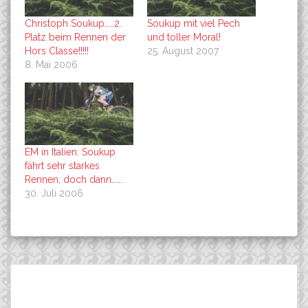
Christoph Soukup……2.
Soukup mit viel Pech
Platz beim Rennen der
und toller Moral!
Hors Classe!!!!!
25. August 2007
8. Mai 2006
EM in Italien: Soukup
fährt sehr starkes
Rennen, doch dann…….
30. Juli 2006
Beitragsnavigation
Brzezinski und Bonnekessel
Robert Mennen wird bei
Suchen
siegen beim NRW-CUP.
der WM \“35er\“…….
nach: