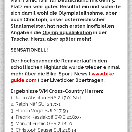
Mani Fumic fuhr für Deutschland mit dem 5.
Platz ein sehr gutes Resultat ein und sicherte
sich damit wohl die Olympiateilnahme, aber
auch Christoph, unser österreichischer
Staatsmeister, hat nach ersten inoffiziellen
Angaben die
Olympiaqualifikation
in der
Tasche, hierzu aber später mehr!
SENSATIONELL!
Der hochspannende Rennverlauf in den
schottischen Highlands wurde wieder einmal
mehr über die Bike-Sport-News (
www.bike-
guide.com
) per Liveticker übertragen.
Ergebnisse WM Cross-Country Herren:
1. Julien Absalon FRA 2:17:01 Std.
2. Ralph Näf SUI 2:17:31
3. Florian Vogel SUI 2:17:59
4. Fredrik Kessiakoff SWE 2:18:07
5. Manuel Fumic GER 2:18:10
6. Christoph Sauser SUI 2:18:14