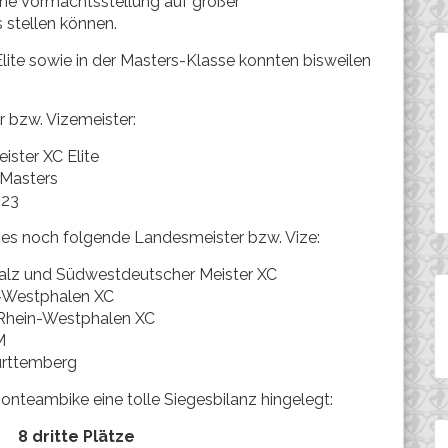
ine Vormachtsstellung auf großer
 stellen können.
Elite sowie in der Masters-Klasse konnten bisweilen
r bzw. Vizemeister:
ister XC Elite
 Masters
U23
ses noch folgende Landesmeister bzw. Vize:
alz und Südwestdeutscher Meister XC
-Westphalen XC
-Rhein-Westphalen XC
M
ürttemberg
nteambike eine tolle Siegesbilanz hingelegt:
dritte Plätze