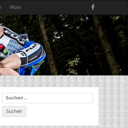
n
More
Suchen
nach: