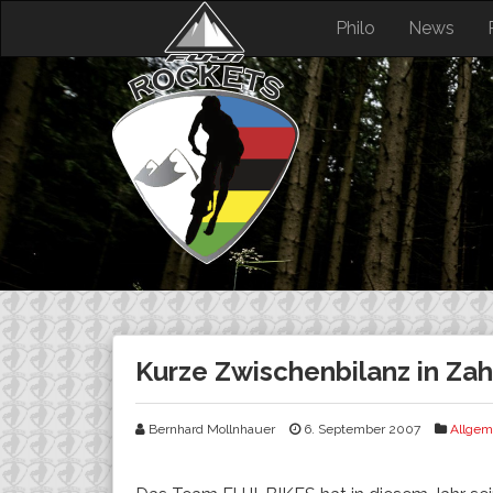
Skip
Philo
News
to
content
Kurze Zwischenbilanz in Zah
Bernhard Mollnhauer
6. September 2007
Allgem