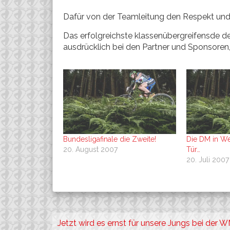
Dafür von der Teamleitung den Respekt un
Das erfolgreichste klassenübergreifensde 
ausdrücklich bei den Partner und Sponsoren
Bundesligafinale die Zweite!
Die DM in Wet
20. August 2007
Tür…
20. Juli 2007
Beitragsnavigation
Jetzt wird es ernst für unsere Jungs bei der W