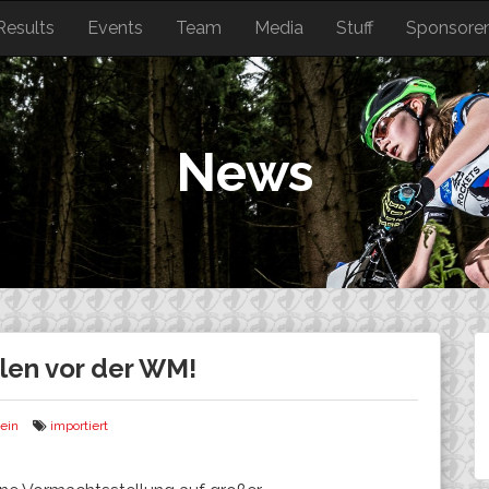
Results
Events
Team
Media
Stuff
Sponsore
News
len vor der WM!
ein
importiert