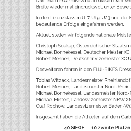
Das Team FUJI-BIKES hat in diesem Jahr se
Breite wieder mal eindrucksvoll unter Beweis
In den Lizenzklassen U17, U19, U23 und der 
bedeutende Erfolge eingefahren werden.
Aktuell stellen wir folgende nationale Meiste
Christoph Soukup, Österreichischer Staatsme
Michael Bonnekessel, Deutscher Meister XC
Robert Mennen, Deutscher Vizemeister XC 
Desweiteren fahren in den FUJI-BIKES Dres
Tobias Witzack, Landesmeister Rheinlandpf
Robert Mennen, Landesmeister Nord-Rhein
Michael Bonnekessel, Landesmeister Nord
Michael Mintert, Landesvizemeister NRW X
Olaf Rochow, Landesvizemeister Baden-W
Insgesamt haben die Athleten auf dem Carbo
40 SIEGE 10 zweite Plätze 8 