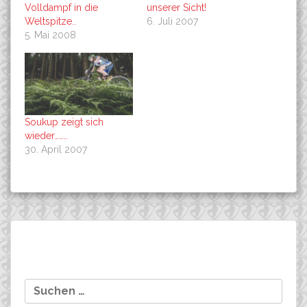
Volldampf in die
unserer Sicht!
Weltspitze..
6. Juli 2007
5. Mai 2008
Soukup zeigt sich
wieder……..
30. April 2007
Beitragsnavigation
Sieg beim Tabarz Marathon
Tobias Witzack wird Süd-
Suchen
Westdeutscher Meister
nach:
und noch mehr…