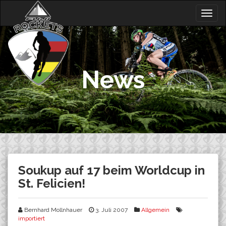
Skip
Togg
to
navig
content
News
Soukup auf 17 beim Worldcup in
St. Felicien!
Bernhard Mollnhauer
3. Juli 2007
Allgemein
importiert