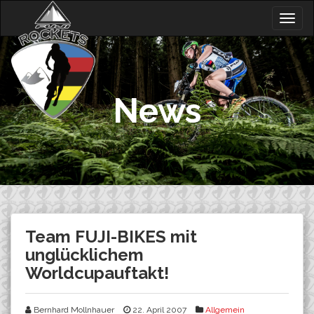
Skip
Togg
to
navig
content
News
Team FUJI-BIKES mit
unglücklichem
Worldcupauftakt!
Bernhard Mollnhauer
22. April 2007
Allgemein