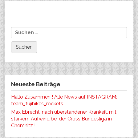
Beitragsnavigation
Brzezinski kommt in die
Weltcup Houffalize: 245
Suchen
Gänge……..
(!) Meldungen fürs
nach:
Männer-Rennen
Neueste Beiträge
Hallo Zusammen ! Alle News auf INSTAGRAM:
team_fujibikes_rockets
Max Ebrecht, nach überstandener Krankeit, mit
starkem Aufwind bei der Cross Bundesliga in
Chemnitz !