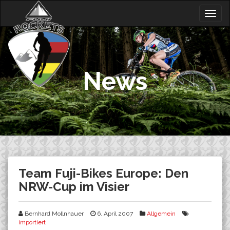
Skip
Togg
to
navig
content
News
Team Fuji-Bikes Europe: Den
NRW-Cup im Visier
Bernhard Mollnhauer
6. April 2007
Allgemein
importiert