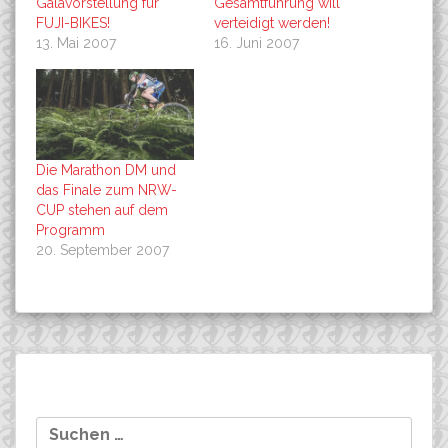
Galavorstellung für
Gesamtführung will
FUJI-BIKES!
verteidigt werden!
13. Mai 2007
16. Juni 2007
Die Marathon DM und
das Finale zum NRW-
CUP stehen auf dem
Programm
20. September 2007
Beitragsnavigation
Ein Frohes Osterfest!
Danner beendet Cape-
Suchen
Epic auf Rang 25……..
nach: