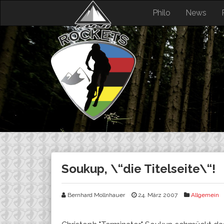
Skip
Philo
News
to
content
Soukup, \“die Titelseite\“!
Bernhard Mollnhauer
24. März 2007
Allgemein