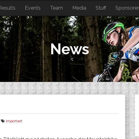
Results
Events
Team
Media
Stuff
Sponsore
News
importiert