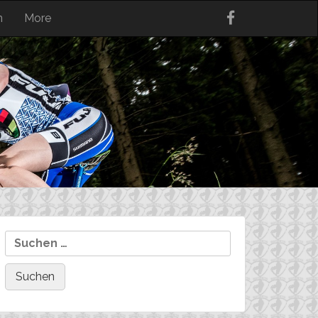
n
More
Suchen
nach: