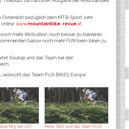
 Titelblatt zur nächsten Ausgabe der Mountainbike
in Österreich bezüglich dem MTB-Sport, sehr
 online:
www.
mountainbike
–
revue
.at
noch mehr Motivation, noch besser zu trainieren,
der kommenden Saison noch mehr FUN beim biken zu
rtet Soukup und das Team bei den
eich.
de……wünscht das Team FUJI-BIKES Europe
neue Nr.5 der UCI-
Rene Tann und das Team FUJI-