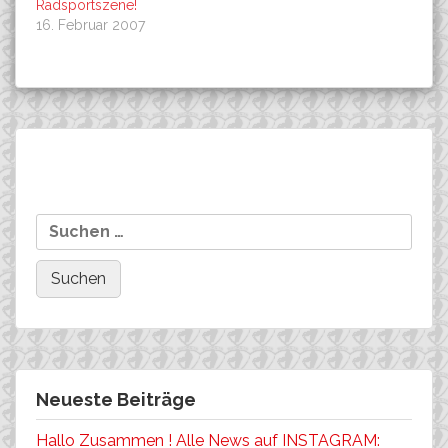
Radsportszene!
16. Februar 2007
Beitragsnavigation
Golderer wird Vierter
Bonnekessel
Suchen
Gesamtsieger des NRW-
nach:
CROSS-CUPS!
Neueste Beiträge
Hallo Zusammen ! Alle News auf INSTAGRAM: