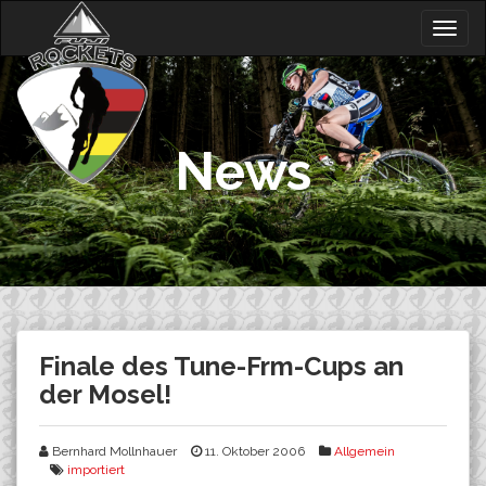
Skip
Togg
to
navig
content
News
Finale des Tune-Frm-Cups an
der Mosel!
Bernhard Mollnhauer
11. Oktober 2006
Allgemein
importiert