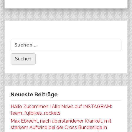
Beitragsnavigation
Team Issue Carbon-
Golderer gewinnt in
Suchen
Rahmen kurz vor der
Apolda
nach:
Landung!
Neueste Beiträge
Hallo Zusammen ! Alle News auf INSTAGRAM:
team_fujibikes_rockets
Max Ebrecht, nach überstandener Krankeit, mit
starkem Aufwind bei der Cross Bundesliga in