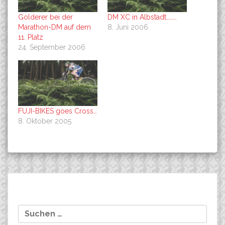
Golderer bei der
DM XC in Albstadt………
Marathon-DM auf dem
8. Juni 2006
11. Platz
24. September 2006
FUJI-BIKES goes Cross…
8. Oktober 2005
Beitragsnavigation
Zeitfahren: FUJI-BIKES-
Soukup im \“Bundesliga-
Suchen
Athletin wird Weltmeisterin
Interview\“..
nach: