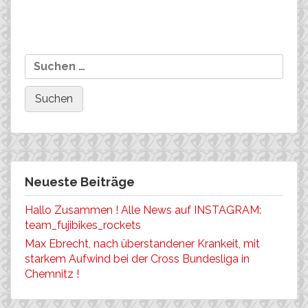
Beitragsnavigation
Gerit Pfuhl wird
Pressemitteilung des
Suchen
Mitteldeutsche Meisterin
Worldcupveranstalters in
nach:
Schladming
Neueste Beiträge
Hallo Zusammen ! Alle News auf INSTAGRAM:
team_fujibikes_rockets
Max Ebrecht, nach überstandener Krankeit, mit
starkem Aufwind bei der Cross Bundesliga in
Chemnitz !