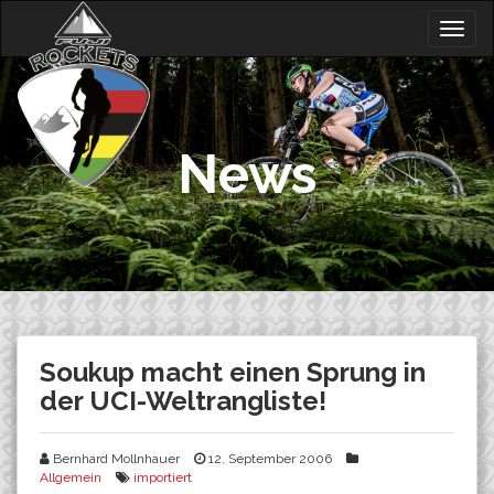
Skip
Togg
to
navig
content
News
Soukup macht einen Sprung in
der UCI-Weltrangliste!
Bernhard Mollnhauer
12. September 2006
Allgemein
importiert