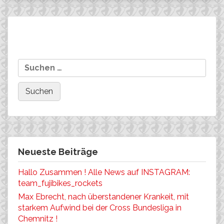
Beitragsnavigation
ERGON-Griffe, ein Vorteil………
Roland Golderer gewinnt
Suchen
den Marathon in
nach:
Zierenstein.
Neueste Beiträge
Hallo Zusammen ! Alle News auf INSTAGRAM:
team_fujibikes_rockets
Max Ebrecht, nach überstandener Krankeit, mit
starkem Aufwind bei der Cross Bundesliga in
Chemnitz !