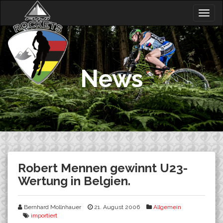
Skip
Togg
to
navig
content
News
Robert Mennen gewinnt U23-
Wertung in Belgien.
Bernhard Mollnhauer
21. August 2006
Allgemein
importiert