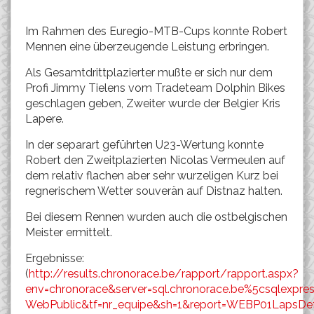
Im Rahmen des Euregio-MTB-Cups konnte Robert
Mennen eine überzeugende Leistung erbringen.
Als Gesamtdrittplazierter mußte er sich nur dem
Profi Jimmy Tielens vom Tradeteam Dolphin Bikes
geschlagen geben, Zweiter wurde der Belgier Kris
Lapere.
In der separart geführten U23-Wertung konnte
Robert den Zweitplazierten Nicolas Vermeulen auf
dem relativ flachen aber sehr wurzeligen Kurz bei
regnerischem Wetter souverän auf Distnaz halten.
Bei diesem Rennen wurden auch die ostbelgischen
Meister ermittelt.
Ergebnisse:
(
http://results.chronorace.be/rapport/rapport.aspx?
env=chronorace&server=sql.chronorace.be%5csqlex
WebPublic&tf=nr_equipe&sh=1&report=WEBP01LapsDef