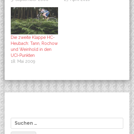
Die zweite Klappe HC-
Heubach: Tann, Rochow
und Weinhold in den
UCI-Punkten
18. Mai 2009
Beitragsnavigation
Co-Sponsoring: Infos vom
\“The Race `06\“ in
Suchen
Wochenende
Österreich, das Team mit
nach:
Soukup gewinnt!