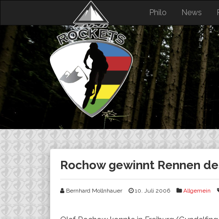
Skip
Philo
News
to
content
Rochow gewinnt Rennen des
Bernhard Mollnhauer
10. Juli 2006
Allgemein