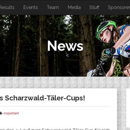
Results
Events
Team
Media
Stuff
Sponsore
News
 Scharzwald-Täler-Cups!
importiert