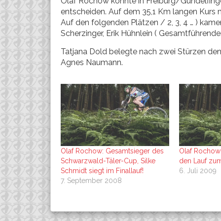
Olaf Rochow konnte in Freiburg/Gundelfing
entscheiden. Auf dem 35,1 Km langen Kur
Auf den folgenden Plätzen / 2, 3, 4 … ) kam
Scherzinger, Erik Hühnlein ( Gesamtführend
Tatjana Dold belegte nach zwei Stürzen den 
Agnes Naumann.
Olaf Rochow: Gesamtsieger des
Olaf Rochow 
Schwarzwald-Täler-Cup, Silke
den Lauf zum
Schmidt siegt im Finallauf!
6. Juli 2009
7. September 2008