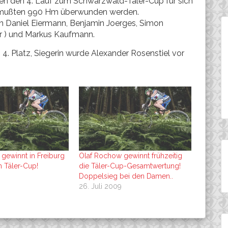
en den 4. Lauf zum Schwarzwald-Täler-Cup für sich
s mußten 990 Hm überwunden werden.
en Daniel Eiermann, Benjamin Joerges, Simon
er ) und Markus Kaufmann.
4. Platz, Siegerin wurde Alexander Rosenstiel vor
gewinnt in Freiburg
Olaf Rochow gewinnt frühzeitig
 Täler-Cup!
die Täler-Cup-Gesamtwertung!
Doppelsieg bei den Damen..
26. Juli 2009