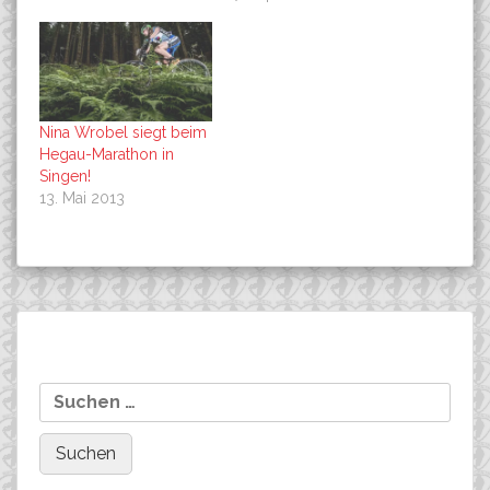
Nina Wrobel siegt beim
Hegau-Marathon in
Singen!
13. Mai 2013
Beitragsnavigation
Team FUJI-BIKES
Kurschat kam durch, die
Suchen
\“Schnellster\“ startet in
Hand hielt…………!
nach:
Kaprun beim XC-Battle!