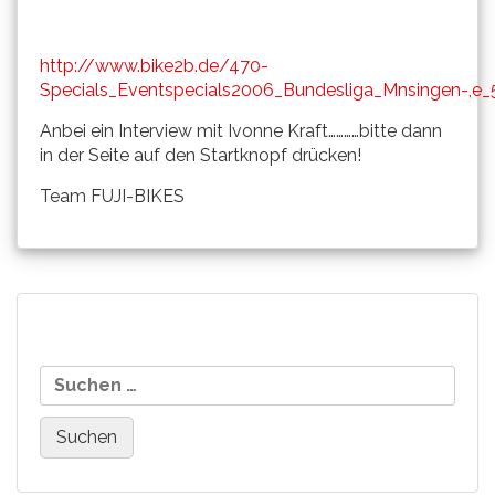
http://www.bike2b.de/470-
Specials_Eventspecials2006_Bundesliga_Mnsingen-,e_
Anbei ein Interview mit Ivonne Kraft…………bitte dann
in der Seite auf den Startknopf drücken!
Team FUJI-BIKES
Beitragsnavigation
Auch im fortgeschrittenen
Roland Danner startet bei
Suchen
Sportler-Alter braucht man
der Hochschul-DM
nach:
Milch..