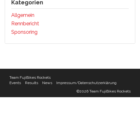
Kategorien
Allgemein
Rennbericht
Sponsoring
Team FujiBikes Rockets
Events
Results
News
Impressum/Datenschutzerklärung
©2026 Team FujiBikes Rockets