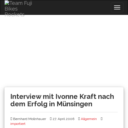
Skip
Togg
to
navig
content
News
Interview mit Ivonne Kraft nach
dem Erfolg in Münsingen
Bernhard Mollnhauer
27. April 2006
Allgemein
importiert