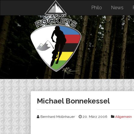
Skip
Philo
News
to
content
Michael Bonnekessel
Bernhard Mollnhauer
20. März 2006
Allgemein