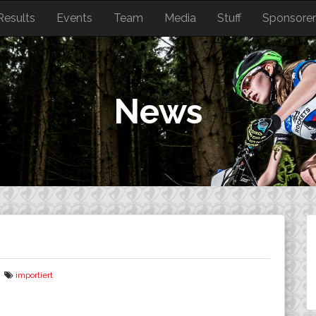
Results
Events
Team
Media
Stuff
Sponsore
News
importiert