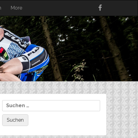
n
More
Suchen
nach: