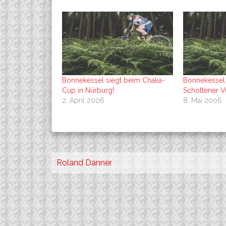
Bonnekessel siegt beim Chaka-
Bonnekessel 
Cup in Nürburg!
Schottener 
2. April 2006
8. Mai 2006
Beitragsnavigation
Roland Danner