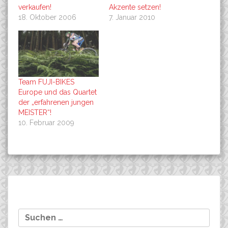
verkaufen!
Akzente setzen!
18. Oktober 2006
7. Januar 2010
Team FUJI-BIKES
Europe und das Quartet
der „erfahrenen jungen
MEISTER“!
10. Februar 2009
Beitragsnavigation
Roland Golderer gewinnt
BIORACER,
Suchen
den ICERIDER in
Teamausrüster 2006!
nach:
Schömberg!