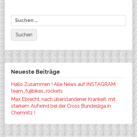
Beitragsnavigation
Die Athleten des Team
Suchen
Teamnachwuchs, oder?
FUJI-BIKES Europe 2006
nach:
Neueste Beiträge
Hallo Zusammen ! Alle News auf INSTAGRAM:
team_fujibikes_rockets
Max Ebrecht, nach überstandener Krankeit, mit
starkem Aufwind bei der Cross Bundesliga in
Chemnitz !