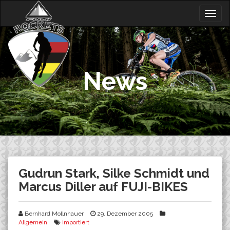
Skip
Togg
to
navig
content
News
Gudrun Stark, Silke Schmidt und
Marcus Diller auf FUJI-BIKES
Bernhard Mollnhauer
29. Dezember 2005
Allgemein
importiert