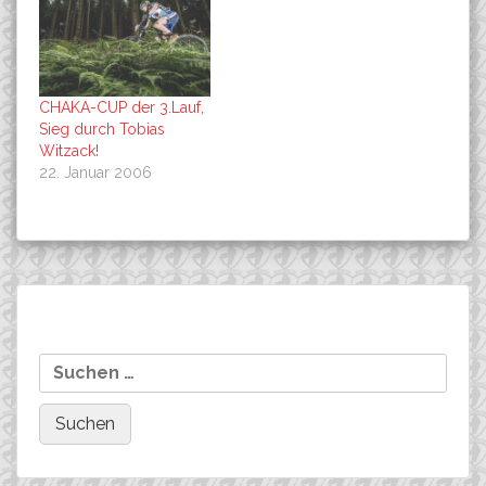
CHAKA-CUP der 3.Lauf,
Sieg durch Tobias
Witzack!
22. Januar 2006
Beitragsnavigation
Co-Sponsoring: Weitere
Auch mal selbst
Suchen
Infos
radfahren….
nach: